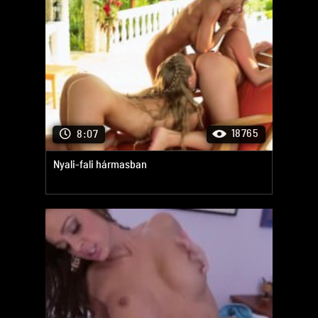
18765
8:07
Nyali-fali hármasban