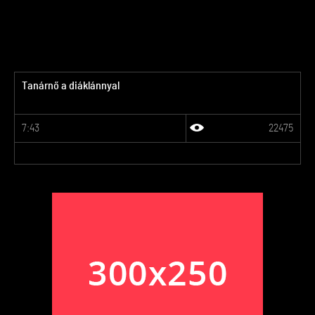
Tanárnő a diáklánnyal
7:43
22475