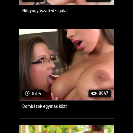
Nőgyógyászati vizsgálat
9647
8:04
Bombázók egymás közt