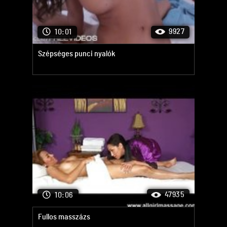
9927
10:01
Szépséges punci nyalók
47935
10:06
Fullos masszázs