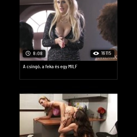
16115
8:08
A csingó, a feka és egy MILF