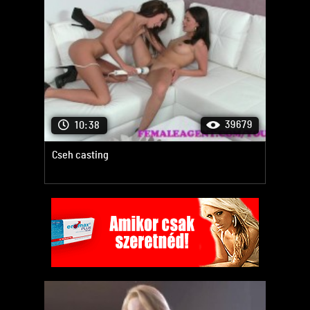
39679
10:38
Cseh casting