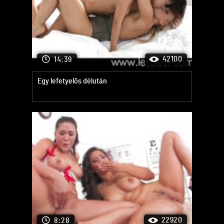
42100
14:39
Egy lefetyelős délután
22920
8:28