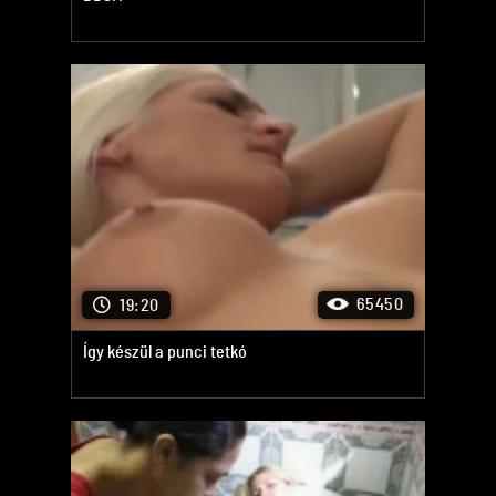
65450
19:20
Így készül a punci tetkó