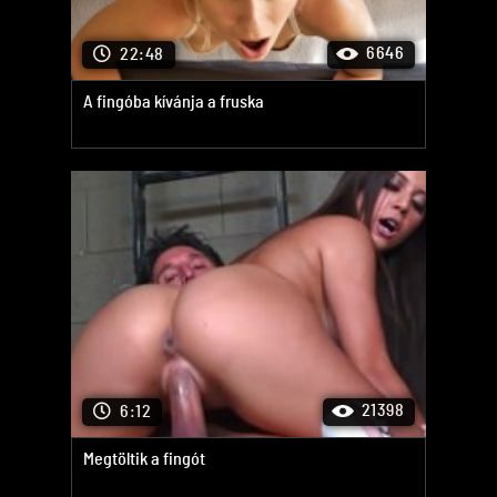
6646
22:48
A fingóba kívánja a fruska
21398
6:12
Megtöltik a fingót