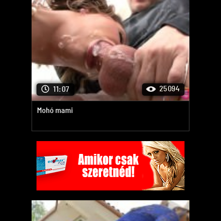
25094
11:07
Mohó mami