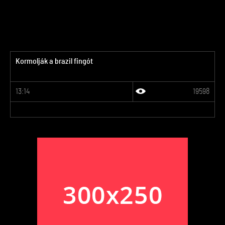
Kormolják a brazil fingót
13:14
19598