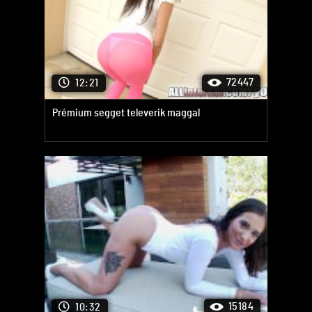
72447
12:21
Prémium segget televerik maggal
15184
10:32