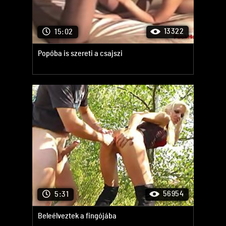
13322
15:02
Popóba is szereti a csajszi
56954
5:31
Beleélveztek a fingójába