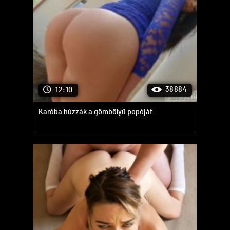
38884
12:10
Karóba húzzák a gömbölyű popóját