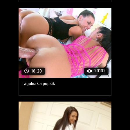
20102
18:20
Tágulnak a popsik